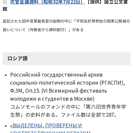
次官会議資料（昭和32年7月22日）
【提供】国立公文書
館
追記された田中官房副長官の説明の中に「平和友好祭参加の国家公務員の
扱いについて（外務省から資料配付）」がある
ロシア語
Российский государственный архив
социально-политической истории (РГАСПИ),
Ф.3М, Оп.15. (VI Всемирный фестиваль
молодежи и студентов в Москве)
コムソモールのフォンドの中に「第六回世界青年学
生祭」の史料がある。ファイル数は全部で287。
«ВЫДЕЛЕНЫ, ПРОВЕРЕНЫ И