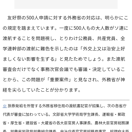
友好祭の500人申請に対する外務省の対応は、明らかにこ
の規定を踏まえています。一度に500人もの大人数がソ連に
渡航することを問題視し、とりわけ公務員、共産党員、全
学連幹部の渡航に難色を示したのは「外交上又は治安上好
ましくない影響を生ずる」と見たためでしょう。また渡航
審査会だけでなく事務次官会議でも審議・決定しているこ
とから、この問題が「重要案件」と見なされ、外務省が神
経を尖らしていたことが分かります。
※
旅券発給を所管する外務省移住局の渡航書記官が招集し、次の各省庁
代表が審査に加わっている。文部省大学学術局学生課長、運輸省・郵政
省・厚生省・建設省・大蔵省の各大臣官房人事課長、農林大臣官房総務課
長、労働省労政局労働組合課長、自治庁長官官房総務参事官、総理府大臣